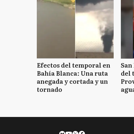
Efectos del temporal en
San 
Bahía Blanca: Una ruta
del 
anegada y cortada y un
Prov
tornado
agua
tie