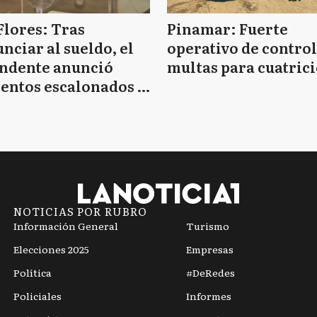
Flores: Tras
Pinamar: Fuerte
nciar al sueldo, el
operativo de control
endente anunció
multas para cuatrici
entos escalonados y
 de bono sin fecha
NOTICIAS POR RUBRO
Información General
Turismo
Elecciones 2025
Empresas
Política
#DeRedes
Policiales
Informes