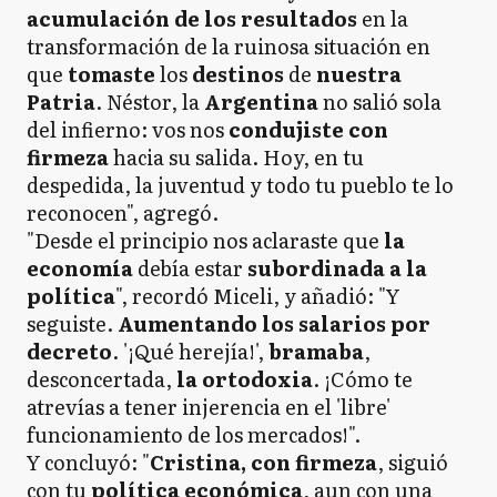
acumulación de los resultados
en la
transformación de la ruinosa situación en
que
tomaste
los
destinos
de
nuestra
Patria
. Néstor, la
Argentina
no salió sola
del infierno: vos nos
condujiste con
firmeza
hacia su salida. Hoy, en tu
despedida, la juventud y todo tu pueblo te lo
reconocen", agregó.
"Desde el principio nos aclaraste que
la
economía
debía estar
subordinada a la
política
", recordó Miceli, y añadió: "Y
seguiste.
Aumentando los salarios por
decreto
. '¡Qué herejía!',
bramaba
,
desconcertada,
la ortodoxia
. ¡Cómo te
atrevías a tener injerencia en el 'libre'
funcionamiento de los mercados!".
Y concluyó: "
Cristina, con firmeza
, siguió
con tu
política económica
, aun con una