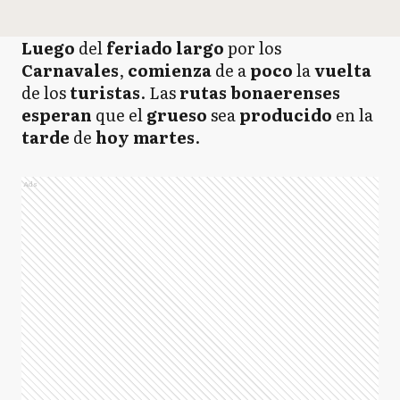
Luego
del
feriado largo
por los
Carnavales
,
comienza
de a
poco
la
vuelta
de los
turistas
. Las
rutas bonaerenses
esperan
que el
grueso
sea
producido
en la
tarde
de
hoy martes
.
Ads