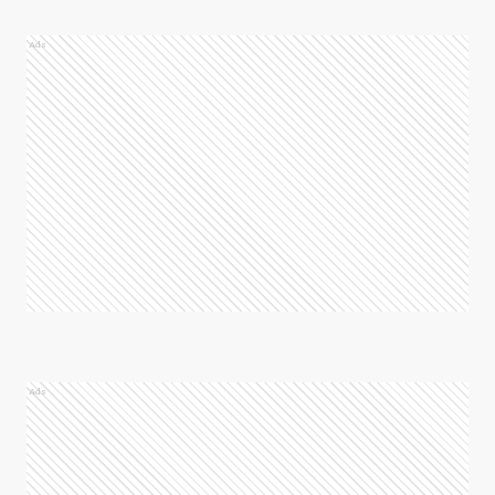
Ads
Ads