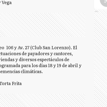
y Vega
Ads
R
eo 106 y Av. 27 (Club San Lorenzo). El
ctuaciones de payadores y cantores,
riendas y diversos espectáculos de
S
gramada para los días 18 y 19 de abril y
lemencias climáticas.
Torta Frita
V