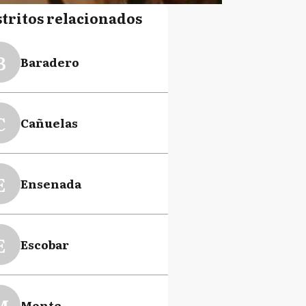
stritos relacionados
B
Baradero
C
Cañuelas
E
Ensenada
E
Escobar
M
Monte