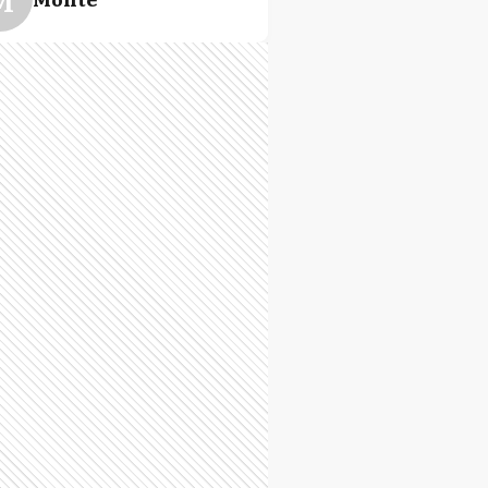
O
Olavarría
P
Roque Perez
C
San Cayetano
G
Villa Gesell