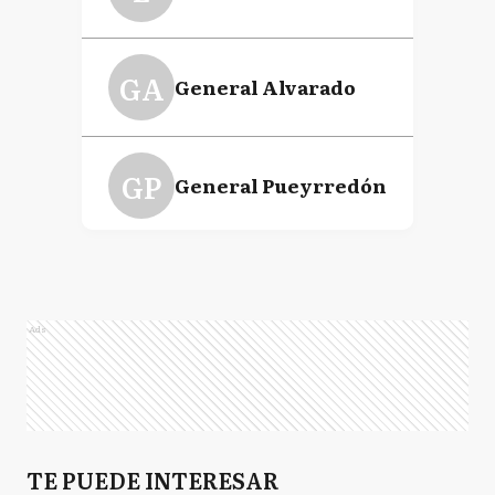
GA
General Alvarado
GP
General Pueyrredón
LP
La Plata
Ads
MC
Mar Chiquita
N
TE PUEDE INTERESAR
Necochea