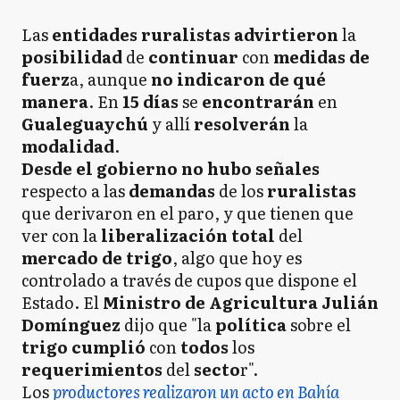
Las
entidades ruralistas advirtieron
la
posibilidad
de
continuar
con
medidas de
fuerz
a, aunque
no indicaron de qué
manera
. En
15 días
se
encontrarán
en
Gualeguaychú
y allí
resolverán
la
modalidad
.
Desde el gobierno no hubo señales
respecto a las
d
emandas
de los
ruralistas
que derivaron en el paro, y que tienen que
ver con la
liberalización
total
del
mercado de trigo
, algo que hoy es
controlado a través de cupos que dispone el
Estado. El
Ministro de Agricultura Julián
Domínguez
dijo que "la
política
sobre el
t
rigo cumplió
con
todos
los
requerimientos
del
secto
r".
Los
productores realizaron un acto en Bahía