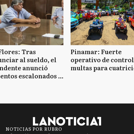
Flores: Tras
Pinamar: Fuerte
nciar al sueldo, el
operativo de control
endente anunció
multas para cuatrici
entos escalonados y
 de bono sin fecha
NOTICIAS POR RUBRO