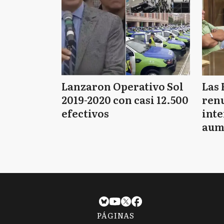
Lanzaron Operativo Sol
Las 
2019-2020 con casi 12.500
renu
efectivos
int
aum
pago
PÁGINAS