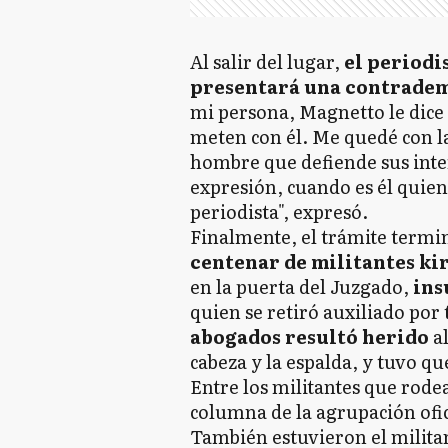
Al salir del lugar,
el periodi
presentará una contrade
mi persona, Magnetto le dice a
meten con él. Me quedé con la
hombre que defiende sus inte
expresión, cuando es él quie
periodista", expresó.
Finalmente, el trámite termi
centenar de militantes ki
en la puerta del Juzgado,
ins
quien se retiró auxiliado por 
abogados resultó herido
al
cabeza y la espalda, y tuvo qu
Entre los militantes que rodea
columna de la agrupación ofic
También estuvieron el militan