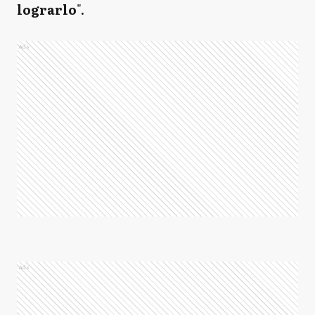
lograrlo
".
Ads
Ads