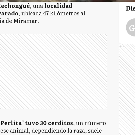
 Mechongué
, una
localidad
Di
varado
, ubicada 47 kilómetros al
ria de Miramar.
G
Ads
Perlita" tuvo 30 cerditos
, un número
e ese animal, dependiendo la raza, suele