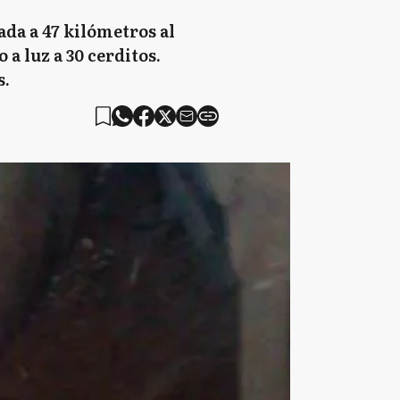
da a 47 kilómetros al
a luz a 30 cerditos.
s.