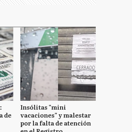
:
Insólitas "mini
a de
vacaciones" y malestar
por la falta de atención
en el Registro