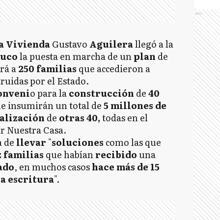
Ads
la Vivienda
Gustavo
Aguilera
llegó a la
ruco
la puesta en marcha de un
plan
de
rá a
250 familias
que accedieron a
ruidas por el Estado.
onveni
o para la
construcción
de
40
ue insumirán un total de
5 millones de
nalización
de
otras 40,
todas en el
r Nuestra Casa.
a de
llevar
"
solucione
s
como las que
z familias
que habían
recibido
una
ado
, en muchos casos
hace más de 15
la escritura
".