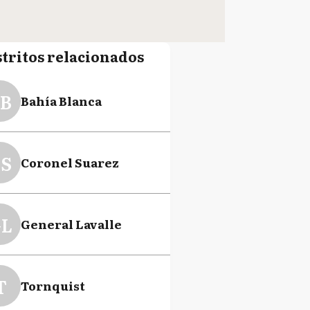
stritos relacionados
B
Bahía Blanca
S
Coronel Suarez
L
General Lavalle
T
Tornquist