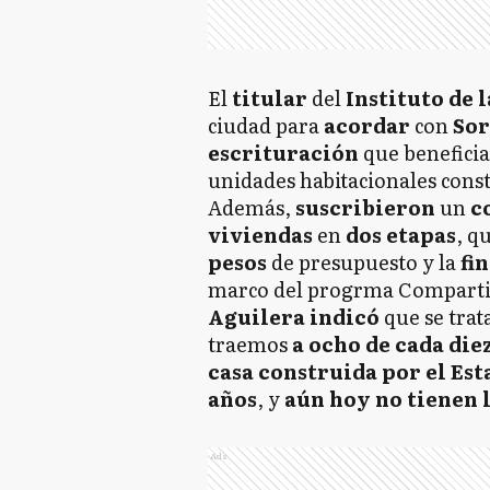
El
titular
del
Instituto de 
ciudad para
acordar
con
So
escrituración
que beneficia
unidades habitacionales const
Además,
suscribieron
un
c
viviendas
en
dos etapas
, q
pesos
de presupuesto y la
fi
marco del progrma Comparti
Aguilera indicó
que se trat
traemos
a ocho de cada die
casa construida por el Est
años
, y
aún hoy no tienen 
Ads