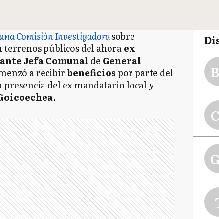
 una Comisión Investigadora
sobre
Di
n terrenos públicos del ahora
ex
ante Jefa Comunal
de
General
B
menzó a recibir
beneficios
por parte del
la presencia del ex mandatario local y
Goicoechea
.
C
G