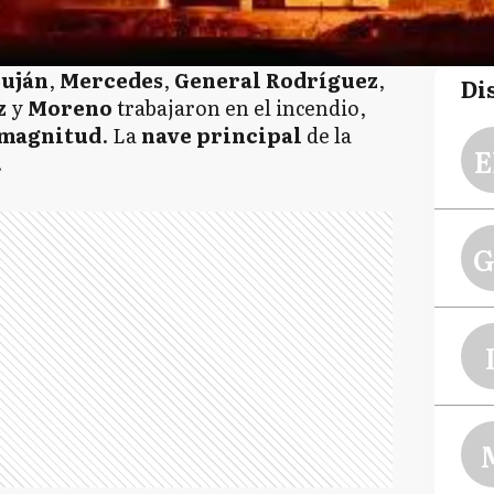
uján
,
Mercedes
,
General Rodríguez
,
Di
z
y
Moreno
trabajaron en el incendio,
magnitud
. La
nave principal
de la
E
.
G