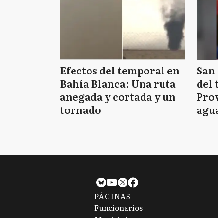
Efectos del temporal en
San 
Bahía Blanca: Una ruta
del 
anegada y cortada y un
Prov
tornado
agua
tie
PÁGINAS
Funcionarios