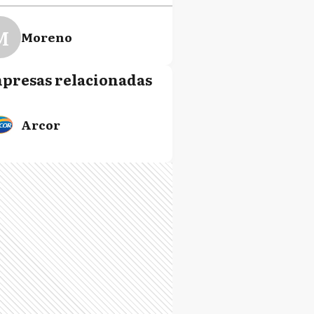
M
Moreno
presas relacionadas
P
Pilar
Arcor