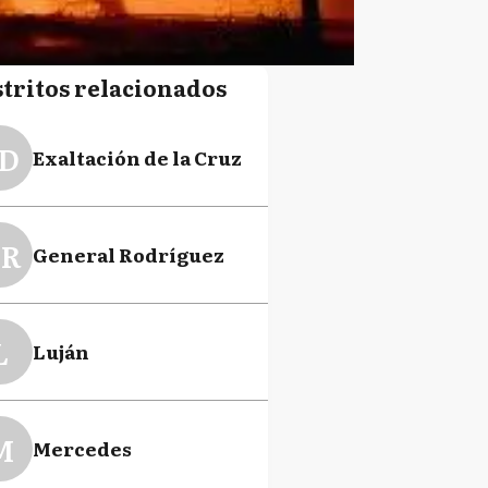
stritos relacionados
D
Exaltación de la Cruz
R
General Rodríguez
L
Luján
M
Mercedes