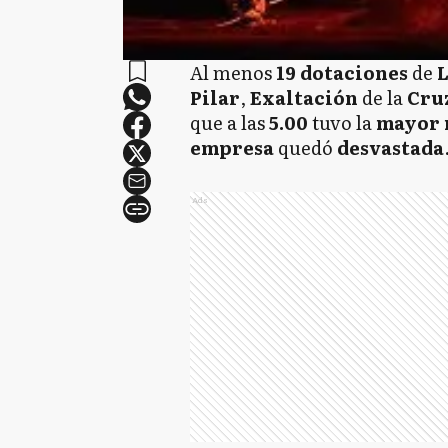
Al menos
19 dotaciones
de
L
Pilar
,
Exaltación
de la
Cru
que a las
5.00
tuvo la
mayor 
empresa
quedó
desvastada
Ads