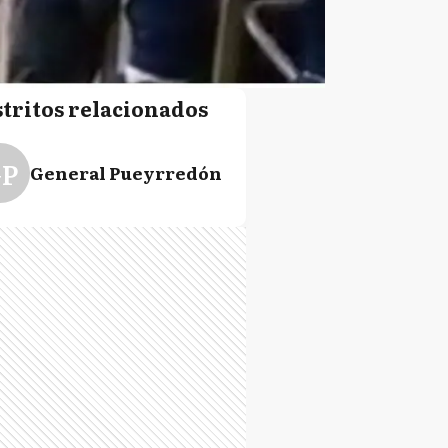
stritos relacionados
P
General Pueyrredón