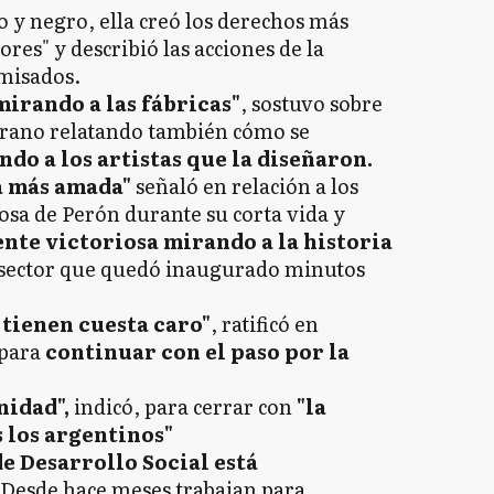
co y negro, ella creó los derechos más
res" y describió las acciones de la
amisados.
mirando a las fábricas"
, sostuvo sobre
elgrano relatando también cómo se
ndo a los artistas que la diseñaron.
la más amada"
señaló en relación a los
sposa de Perón durante su corta vida y
nte victoriosa mirando a la historia
el sector que quedó inaugurado minutos
 tienen cuesta caro"
, ratificó en
 para
continuar con el paso por la
nidad",
indicó,
para cerrar con
"la
 los argentinos"
de Desarrollo Social está
Desde hace meses trabajan para