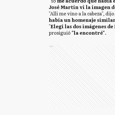
"Yo
me acuerdo que había e
José Martín vi la imagen d
"Alli me vino a la cabeza", di
había un homenaje similar 
"
Elegí las dos imágenes de
prosiguió
"la encontré"
.
Ads