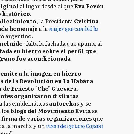
riginal
al lugar desde el que
Eva Perón
histórico.
fallecimiento
, la Presidenta
Cristina
nde homenaje
a la
mujer que cambió la
o argentino.
ncluido -
falta la fachada que apunta al
ada en hierro sobre el perfil que
grano fue acondicionada
emite a la imagen en hierro
za de la Revolución en La Habana
n de Ernesto "Che" Guevara.
ntes organizaron distintas
ba las emblemáticas
antorchas y se
 los
blogs del Movimiento Evita
se
a firma de varias organizaciones
que
s a la marcha y un
video de Ignacio Copani
Eva".