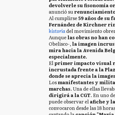
devolverle su fisonomía o
anunció su
renunciamiento 
Al cumplirse
59 años de su 
Fernández de Kirchner ri
historia
del movimiento obrer
Aunque
las obras no han co
Obelisco-,
la imagen incrust
mira hacia la Avenida Bel
especialmente.
El
primer impacto visual r
incrustada frente a la Pla
donde se aprecia la image
Los
manifestantes y milita
marchas
. Una de ellas lleva
dirigirá a la CGT
. En uno de
puede observar el
afiche y l
convocaron desde las 18 hora
cantando la
canción "María 