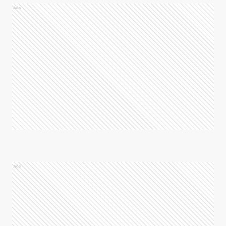
Ads
Ads