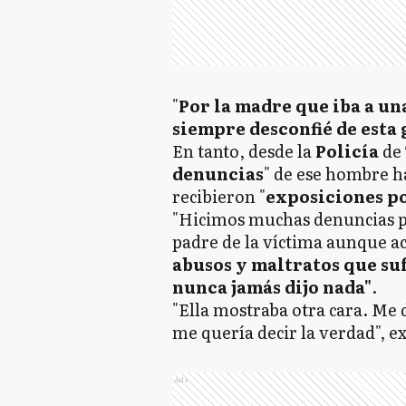
"
Por la madre que iba a un
siempre desconfié de esta 
En tanto, desde la
Policía
de
denuncias
" de ese hombre ha
recibieron "
exposiciones po
"Hicimos muchas denuncias pe
padre de la víctima aunque a
abusos y maltratos que suf
nunca jamás dijo nada"
.
"Ella mostraba otra cara. Me 
me quería decir la verdad", e
Ads