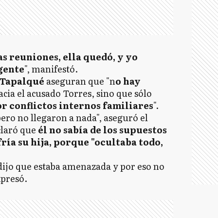
as reuniones, ella quedó, y yo
gente
", manifestó.
Tapalqué
aseguran que "n
o hay
cia el acusado Torres, sino que sólo
r conflictos internos familiares
".
ro no llegaron a nada", aseguró el
claró que
él no sabía de los supuestos
ría su hija, porque "ocultaba todo,
dijo que estaba amenazada y por eso no
xpresó.