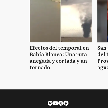
Efectos del temporal en
San 
Bahía Blanca: Una ruta
del 
anegada y cortada y un
Prov
tornado
agua
tie