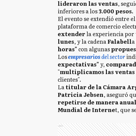
lideraron las ventas
, segui
inferiores a los
3.000 pesos.
El evento se extendió entre e
plataforma de comercio elec
extender
la experiencia por
lunes
, y la cadena
Falabell
a
horas"
con algunas
propuest
Los
empresarios
del sector
indi
expectativas"
y,
compara
"
multiplicamos las ventas
clientes".
La
titular de la Cámara Ar
Patricia Jebsen
, aseguró qu
repetirse de manera anua
Mundial de Interne
t, que s
Ads