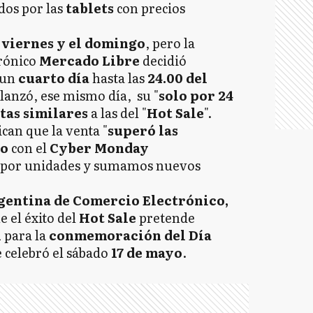
dos por las
tablets
con precios
l
viernes y el domingo
, pero la
trónico
Mercado Libre
decidió
 un
cuarto día
hasta las
24.00 del
 lanzó, ese mismo día, su "
solo por 24
as similares
a las del "
Hot Sale
".
can que la venta "
superó las
do
con el
Cyber Monday
por unidades y sumamos nuevos
gentina de Comercio Electrónico,
e el éxito del
Hot Sale
pretende
l
para la
conmemoración del Día
e celebró el sábado
17 de mayo
.