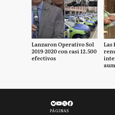
Lanzaron Operativo Sol
Las 
2019-2020 con casi 12.500
renu
efectivos
int
aum
pago
PÁGINAS