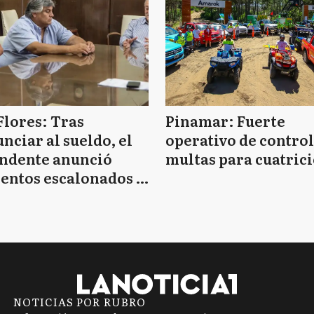
Flores: Tras
Pinamar: Fuerte
nciar al sueldo, el
operativo de control
endente anunció
multas para cuatrici
entos escalonados y
 de bono sin fecha
NOTICIAS POR RUBRO