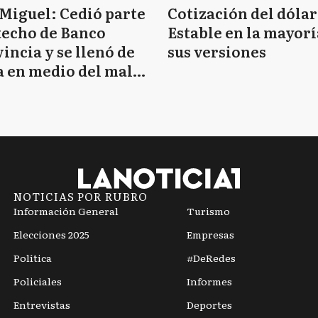
Miguel: Cedió parte
Cotización del dólar
techo de Banco
Estable en la mayorí
incia y se llenó de
sus versiones
 en medio del mal
mpo
NOTICIAS POR RUBRO
Información General
Turismo
Elecciones 2025
Empresas
Política
#DeRedes
Policiales
Informes
Entrevistas
Deportes