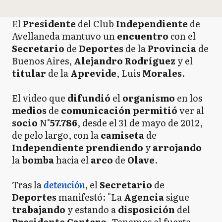
El
Presidente
del Club
Independiente
de
Avellaneda mantuvo un
encuentro
con el
Secretario
de
Deportes
de la
Provincia
de
Buenos Aires,
Alejandro Rodríguez
y el
titular
de la
Aprevide
, Luis
Morales
.
El video que
difundió
el
organismo
en los
medios
de
comunicación permitió
ver al
socio
N°
57.786
, desde el 31 de mayo de 2012,
de pelo largo, con la
camiseta
de
Independiente prendiendo
y
arrojando
la
bomba
hacia el
arco
de
Olave
.
Tras la
detención
, el
Secretario
de
Deportes
manifestó: "La
Agencia
sigue
trabajando
y estando a
disposición
del
Presidente
Cantero
. Tenemos el fuerte