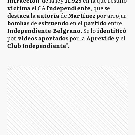
infracción
de la ley
11.929
en la que resultó
víctima
el CA
Independiente
, que se
destaca
la
autoría
de
Martínez
por arrojar
bombas
de
estruendo
en el
partido
entre
Independiente
-
Belgrano
. Se lo
identificó
por
videos aportados
por la
Aprevide y
el
Club Independiente
".
Ads