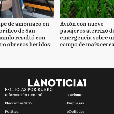
ape de amoníaco en
Avión con nueve
orífico de San
pasajeros aterrizó d
ando resultó con
emergencia sobre u
ro obreros heridos
campo de maíz cerca
Mar del Plata
NOTICIAS POR RUBRO
Información General
Turismo
Elecciones 2025
Empresas
Política
#DeRedes