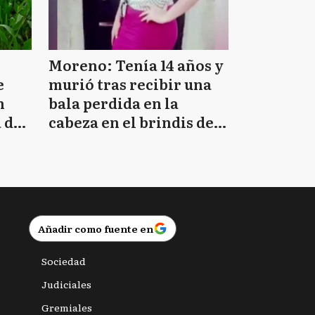
Moreno: Tenía 14 años y
e
murió tras recibir una
n
bala perdida en la
 de
cabeza en el brindis de
Navidad
Añadir como fuente en
Sociedad
Judiciales
Gremiales