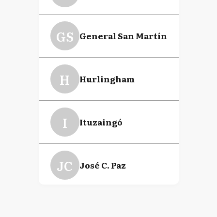
GS
General San Martín
H
Hurlingham
I
Ituzaingó
JC
José C. Paz
LC
La Costa