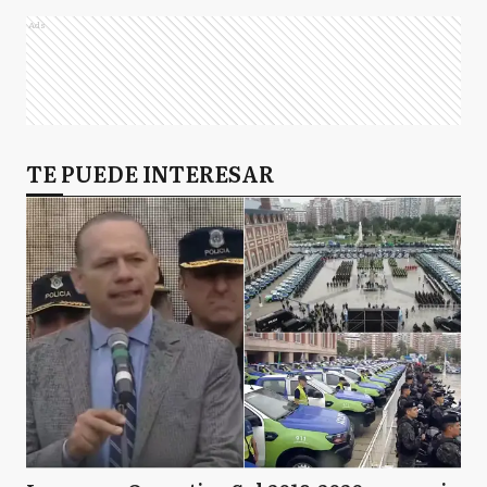
Ads
MP
Marcos Paz
M
TE PUEDE INTERESAR
Merlo
M
Moreno
N
Navarro
P
Pilar