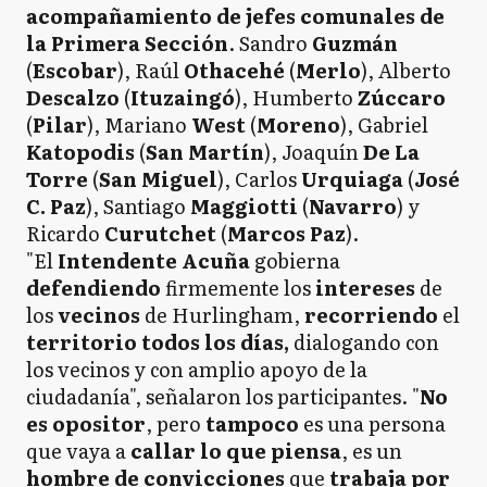
acompañamiento de jefes comunales de
la Primera Sección
. Sandro
Guzmán
(
Escobar
), Raúl
Othacehé
(
Merlo
), Alberto
Descalzo
(
Ituzaingó
), Humberto
Zúccaro
(
Pilar
), Mariano
West
(
Moreno
), Gabriel
Katopodis
(
San Martín
), Joaquín
De La
Torre
(
San Miguel
), Carlos
Urquiaga
(
José
C. Paz
), Santiago
Maggiotti
(
Navarro
) y
Ricardo
Curutchet
(
Marcos Paz
).
"El
Intendente Acuña
gobierna
defendiendo
firmemente los
intereses
de
los
vecinos
de Hurlingham,
recorriendo
el
territorio
todos los días,
dialogando con
los vecinos y con amplio apoyo de la
ciudadanía", señalaron los participantes. "
No
es opositor
, pero
tampoco
es una persona
que vaya a
callar lo que piensa
, es un
hombre de convicciones
que
trabaja por