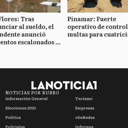
Flores: Tras
Pinamar: Fuerte
nciar al sueldo, el
operativo de control
endente anunció
multas para cuatrici
entos escalonados y
 de bono sin fecha
NOTICIAS POR RUBRO
Información General
Turismo
Elecciones 2025
Empresas
Política
#DeRedes
Policiales
Informes