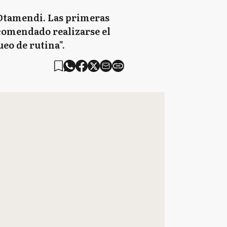
o Otamendi. Las primeras
comendado realizarse el
eo de rutina".