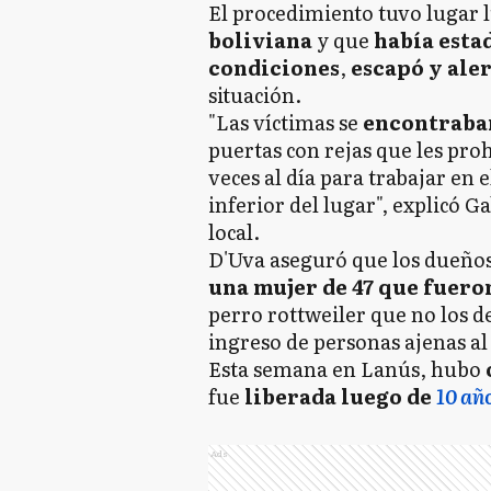
El procedimiento tuvo lugar
boliviana
y que
había estad
condiciones
,
escapó y ale
situación.
"Las víctimas se
encontraban
puertas con rejas que les proh
veces al día para trabajar en e
inferior del lugar", explicó 
local.
D'Uva aseguró que los dueños d
una mujer de 47 que fuero
perro rottweiler que no los d
ingreso de personas ajenas al 
Esta semana en Lanús, hubo
fue
liberada luego de
10 año
Ads