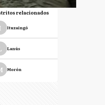
stritos relacionados
I
Ituzaingó
L
Lanús
M
Morón