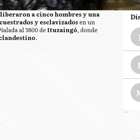
liberaron a cinco hombres y una
Di
cuestrados y esclavizados
en un
Pialada al 3800 de
Ituzaingó
, donde
 clandestino
.
Ads