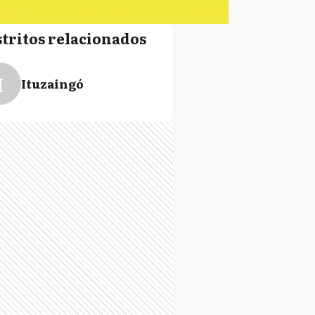
stritos relacionados
I
Ituzaingó