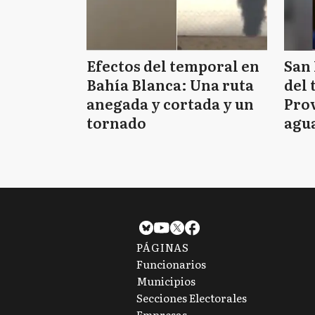
Efectos del temporal en
San 
Bahía Blanca: Una ruta
del 
anegada y cortada y un
Prov
tornado
agua
tie
PÁGINAS
Funcionarios
Municipios
Secciones Electorales
Empresas