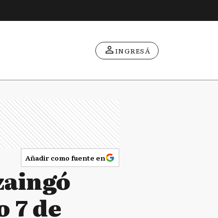
INGRESÁ
Añadir como fuente en
zaingó
o 7 de