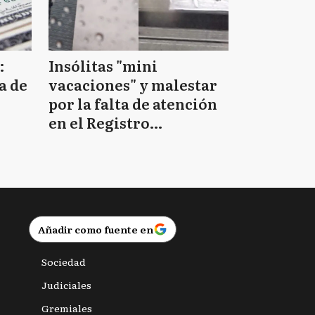
:
Insólitas "mini
a de
vacaciones" y malestar
por la falta de atención
en el Registro
Provincial de las
Personas
Añadir como fuente en
Sociedad
Judiciales
Gremiales