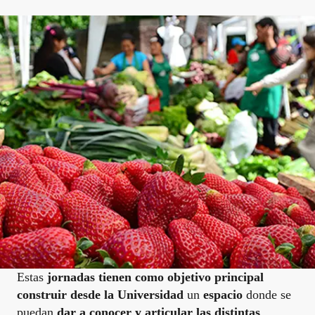
Estas
jornadas tienen como objetivo principal
construir desde la Universidad
un
espacio
donde se
puedan
dar a conocer y articular las distintas