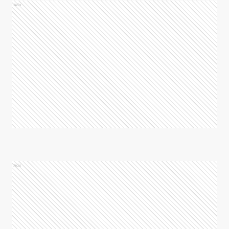
Ads
Ads