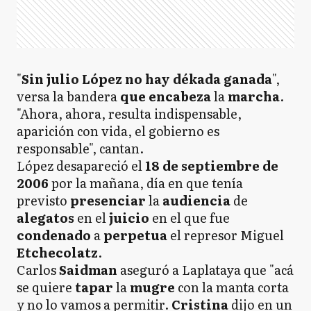
"
Sin julio López no hay dékada ganada
",
versa la bandera
que encabeza
la
marcha
.
"Ahora, ahora, resulta indispensable,
aparición con vida, el gobierno es
responsable", cantan.
López desapareció el
18 de septiembre de
2006
por la mañana, día en que tenía
previsto
presenciar
la
audiencia
de
alegatos
en el
juicio
en el que fue
condenado
a
perpetua
el represor Miguel
Etchecolatz
.
Carlos
Saidman
aseguró a Laplataya que "acá
se quiere
tapar
la
mugre
con la manta corta
y no lo vamos a permitir.
Cristina
dijo en un