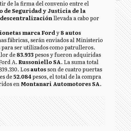
ir de la firma del convenio entre el
 de Seguridad y Justicia de la
descentralización
llevada a cabo por
ionetas marca Ford
y
8 autos
as fábricas, serán enviados al Ministerio
para ser utilizados como patrulleros.
alor de
83.933
pesos y fueron adquiridas
 Ford A.
Russoniello SA
. La suma total
 839.330. Los
autos
son de cuatro puertas
 es de
52.084
pesos, el total de la compra
ridos en
Montanari Automotores SA
.