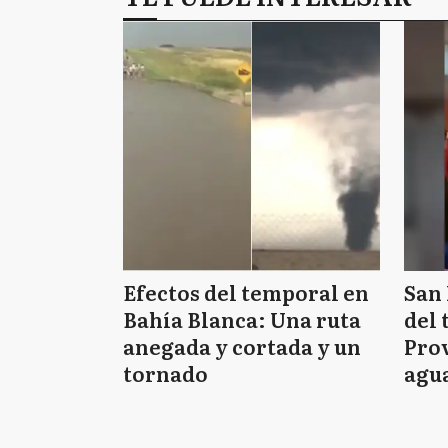
Efectos del temporal en
San 
Bahía Blanca: Una ruta
del 
anegada y cortada y un
Prov
tornado
agua
tie