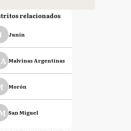
stritos relacionados
J
Junín
A
Malvinas Argentinas
M
Morón
M
San Miguel