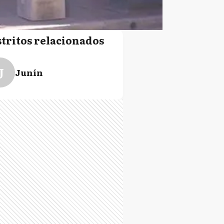
stritos relacionados
J
Junín