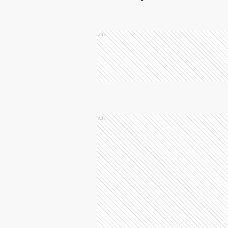
Ads
Ads