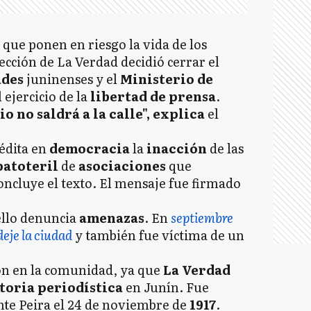
 que ponen en riesgo la vida de los
ección de La Verdad decidió cerrar el
ades
juninenses y el
Ministerio de
 ejercicio de la
libertad de prensa
.
io no saldrá a la calle", explica
el
nédita en
democracia
la
inacción
de las
patoteril
de
asociaciones
que
concluye el texto. El mensaje fue firmado
llo denuncia
amenazas
. En
septiembre
deje la ciudad
y también fue víctima de un
ión en la comunidad, ya que
La Verdad
toria periodística
en Junín. Fue
te Peira el 24 de noviembre de
1917
.