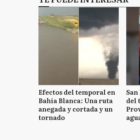
Efectos del temporal en
San 
Bahía Blanca: Una ruta
del 
anegada y cortada y un
Prov
tornado
agua
tie