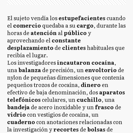
El sujeto vendía los
estupefacientes
cuando
el
comercio
quedaba a su
cargo
, durante las
horas de
atención
al
público
y
aprovechando el
constante
desplazamiento
de
clientes
habituales que
recibía el lugar.
Los investigadores
incautaron cocaína
,
una
balanza
de precisión, un
envoltorio
de
nylon de pequeñas dimensiones que contenía
pequeños trozos de cocaína,
dinero
en
efectivo de baja denominación, dos
aparatos
telefónicos
celulares, un
cuchillo
, una
bandeja
de acero inoxidable y un
frasco
de
vidrio
con vestigios de cocaína, un
cuaderno
con anotaciones relacionadas con
la investigación y
recortes
de
bolsas
de