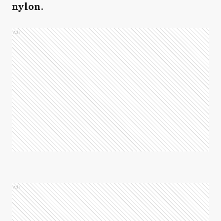
nylon
.
Ads
Ads