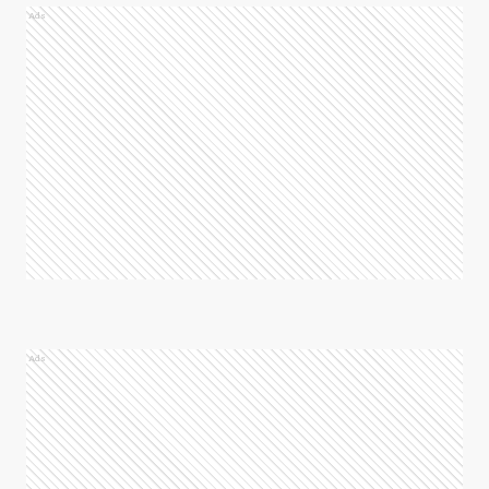
Ads
Ads