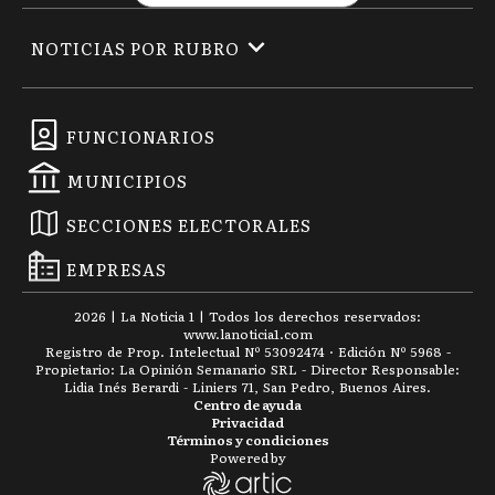
NOTICIAS POR RUBRO
FUNCIONARIOS
MUNICIPIOS
SECCIONES ELECTORALES
EMPRESAS
2026
|
La Noticia 1
| Todos los derechos reservados:
www.
lanoticia1.com
Registro de Prop. Intelectual Nº 53092474 · Edición Nº
5968
-
Propietario: La Opinión Semanario SRL - Director Responsable:
Lidia Inés Berardi - Liniers 71, San Pedro, Buenos Aires.
Centro de ayuda
Privacidad
Términos y condiciones
Powered by