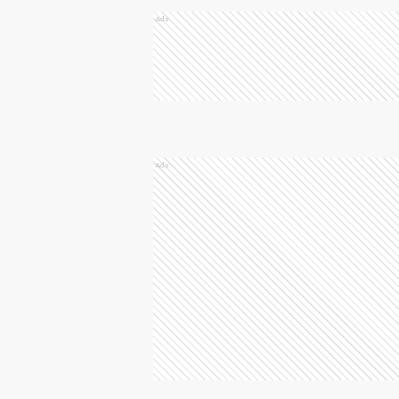
Ads
Ads