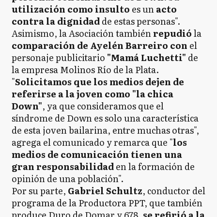
utilización como insulto
es un
acto
contra la dignidad
de estas personas".
Asimismo, la Asociación también
repudió
la
comparación de Ayelén Barreiro con
el
personaje publicitario
"Mamá Luchetti"
de
la empresa Molinos Río de la Plata.
"
Solicitamos que los medios dejen de
referirse a la joven como "la chica
Down"
, ya que consideramos que el
síndrome de Down es solo una característica
de esta joven bailarina, entre muchas otras",
agrega el comunicado y remarca que "
los
medios de comunicación tienen una
gran responsabilidad
en la formación de
opinión de una población".
Por su parte,
Gabriel Schultz
, conductor del
programa de la Productora PPT, que también
produce Duro de Domar y 678,
se refirió a la