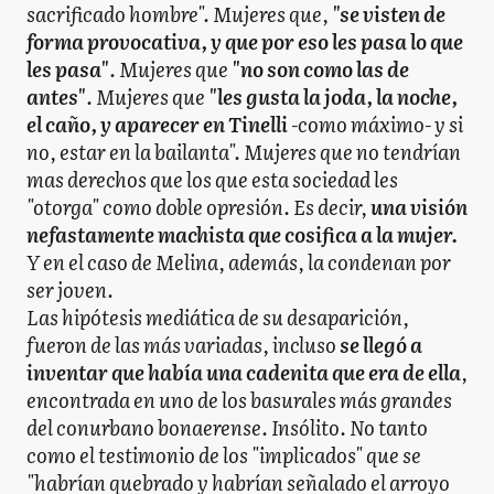
sacrificado hombre". Mujeres que,
"se visten de
forma provocativa, y que por eso les pasa lo que
les pasa"
. Mujeres que
"no son como las de
antes"
. Mujeres que
"les gusta la joda, la noche,
el caño, y aparecer en Tinelli
-como máximo- y si
no, estar en la bailanta". Mujeres que no tendrían
mas derechos que los que esta sociedad les
"otorga" como doble opresión. Es decir,
una visión
nefastamente machista que cosifica a la mujer.
Y en el caso de Melina, además, la condenan por
ser joven.
Las hipótesis mediática de su desaparición,
fueron de las más variadas, incluso
se llegó a
inventar que había una cadenita que era de ella
,
encontrada en uno de los basurales más grandes
del conurbano bonaerense. Insólito. No tanto
como el testimonio de los "implicados" que se
"habrían quebrado y habrían señalado el arroyo