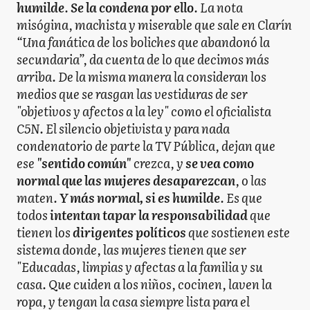
humilde
.
Se la condena por ello
. La nota
misógina, machista y miserable que sale en Clarín
“Una fanática de los boliches que abandonó la
secundaria”, da cuenta de lo que decimos más
arriba. De la misma manera la consideran los
medios que se rasgan las vestiduras de ser
"objetivos y afectos a la ley" como el oficialista
C5N. El silencio objetivista y para nada
condenatorio de parte la TV Pública, dejan que
ese
"sentido común"
crezca, y
se vea como
normal que las mujeres desaparezcan
, o las
maten.
Y más normal, si es humilde
. Es que
todos
intentan tapar la responsabilidad
que
tienen los
dirigentes políticos
que sostienen este
sistema donde, las mujeres tienen que ser
"Educadas, limpias y afectas a la familia y su
casa. Que cuiden a los niños, cocinen, laven la
ropa, y tengan la casa siempre lista para el