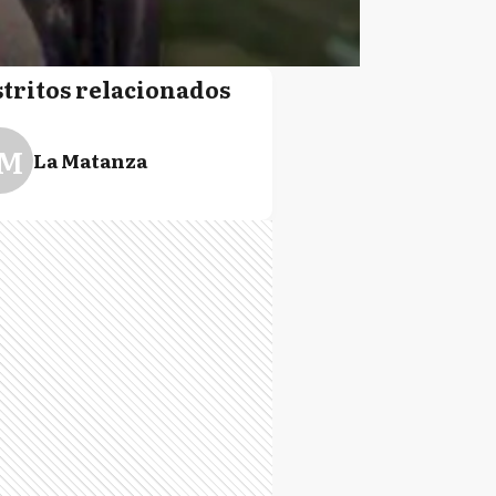
stritos relacionados
M
La Matanza