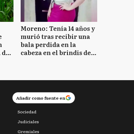
Moreno: Tenía 14 años y
e
murió tras recibir una
n
bala perdida en la
 de
cabeza en el brindis de
Navidad
Añadir como fuente en
Sociedad
Judiciales
Gremiales