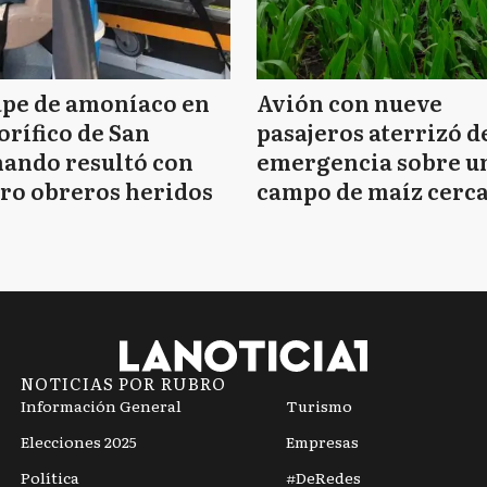
ape de amoníaco en
Avión con nueve
orífico de San
pasajeros aterrizó d
ando resultó con
emergencia sobre u
ro obreros heridos
campo de maíz cerca
Mar del Plata
NOTICIAS POR RUBRO
Información General
Turismo
Elecciones 2025
Empresas
Política
#DeRedes