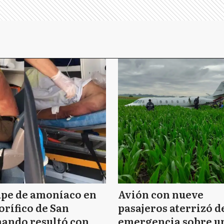
ape de amoníaco en
Avión con nueve
orífico de San
pasajeros aterrizó d
ando resultó con
emergencia sobre u