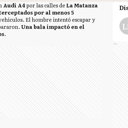
un
Audi A4
por las calles de
La Matanza
Di
terceptados por al menos 5
vehículos. El hombre intentó escapar y
L
spararon.
Una bala impactó en el
os
.
Ads