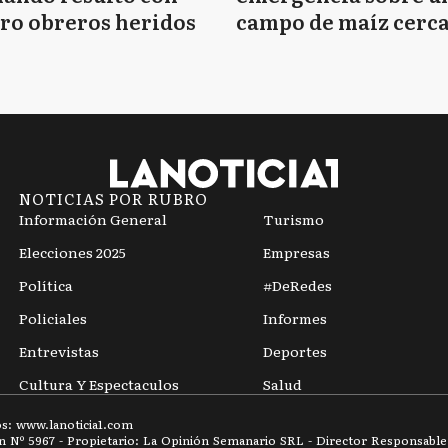
ro obreros heridos
campo de maíz cerca
Mar del Plata
NOTICIAS POR RUBRO
Información General
Turismo
Elecciones 2025
Empresas
Política
#DeRedes
Policiales
Informes
Entrevistas
Deportes
Cultura Y Espectaculos
Salud
os: www.
lanoticia1.com
ón Nº
5967
- Propietario: La Opinión Semanario SRL - Director Responsable: