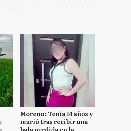
Moreno: Tenía 14 años y
e
murió tras recibir una
n
bala perdida en la