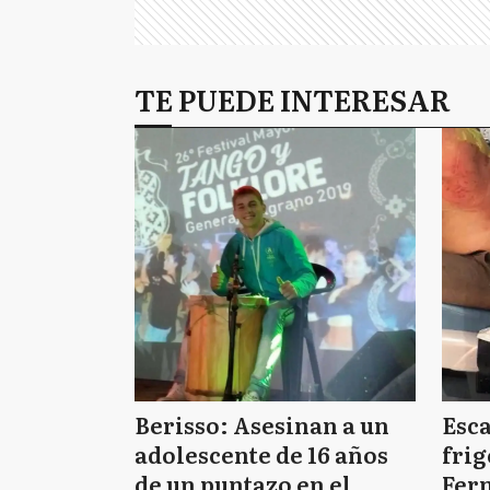
TE PUEDE INTERESAR
Berisso: Asesinan a un
Esc
adolescente de 16 años
frig
de un puntazo en el
Fern