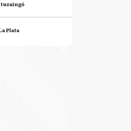
Ituzaingó
La Plata