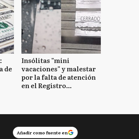
:
Insólitas "mini
a de
vacaciones" y malestar
por la falta de atención
en el Registro
Provincial de las
Personas
Añadir como fuente en