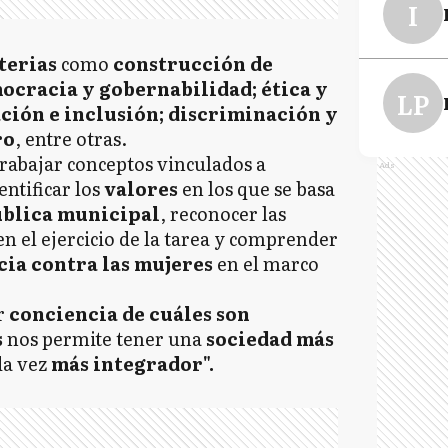
I
terias
como
construcción de
ocracia y gobernabilidad; ética y
LP
ción e inclusión; discriminación y
ro
, entre otras.
trabajar conceptos vinculados a
Ads
dentificar los
valores
en los que se basa
ública municipal
, reconocer las
en el ejercicio de la tarea y comprender
cia contra las mujeres
en el marco
r
conciencia de cuáles son
s
nos permite tener una
sociedad más
da vez
más integrador".