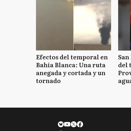
Efectos del temporal en
San 
Bahía Blanca: Una ruta
del 
anegada y cortada y un
Prov
tornado
agua
tie