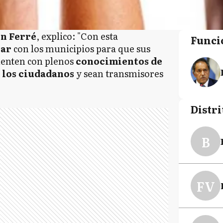
ín Ferré
, explico: "Con esta
Funci
rar
con los municipios para que sus
enten con plenos
conocimientos de
a los ciudadanos
y sean transmisores
Distri
B
FV