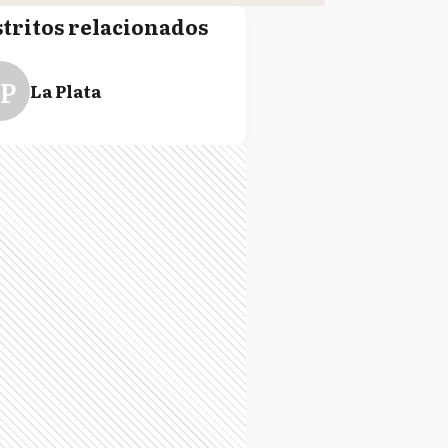
stritos relacionados
P
La Plata