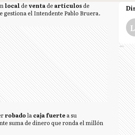
un
local
de
venta
de
artículos
de
Di
ue gestiona el Intendente Pablo Bruera.
L
Ads
er
robado
la
caja fuerte
a su
nte suma de dinero que ronda el millón