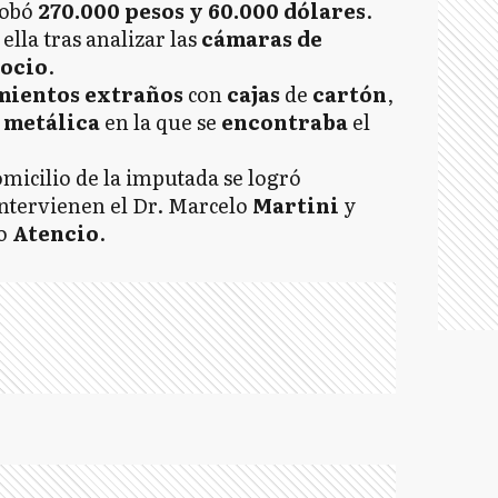
robó
270.000 pesos y 60.000 dólares
.
ella tras analizar las
cámaras de
gocio
.
mientos
extraños
con
cajas
de
cartón
,
a
metálica
en la que se
encontraba
el
micilio de la imputada se logró
Intervienen el Dr. Marcelo
Martini
y
co
Atencio
.