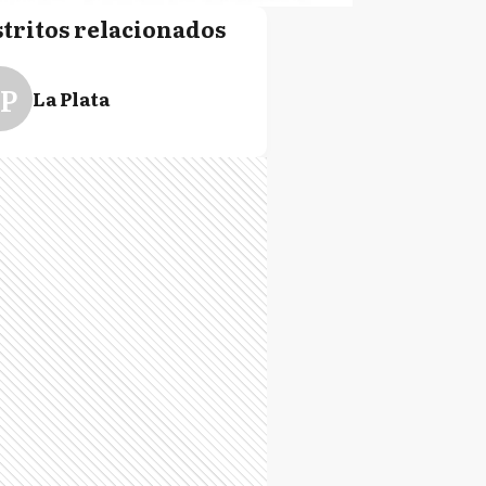
stritos relacionados
P
La Plata