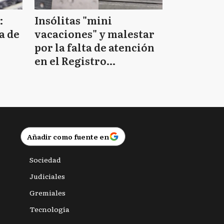
:
Insólitas "mini
a de
vacaciones" y malestar
por la falta de atención
en el Registro
Provincial de las
Personas
Añadir como fuente en
Sociedad
Judiciales
Gremiales
Tecnología