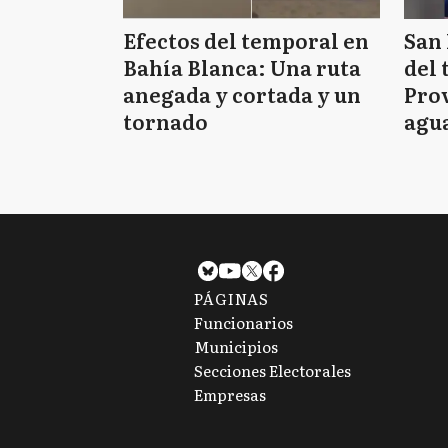
Efectos del temporal en
San 
Bahía Blanca: Una ruta
del 
anegada y cortada y un
Prov
tornado
agua
tie
PÁGINAS
Funcionarios
Municipios
Secciones Electorales
Empresas