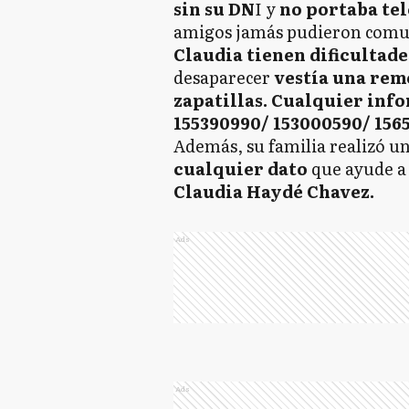
sin su DN
I y
no portaba tel
amigos jamás pudieron comun
Claudia tienen dificultad
desaparecer
vestía una reme
zapatillas. Cualquier inf
155390990/ 153000590/ 156
Además, su familia realizó u
cualquier dato
que ayude a
Claudia Haydé Chavez.
Ads
Ads