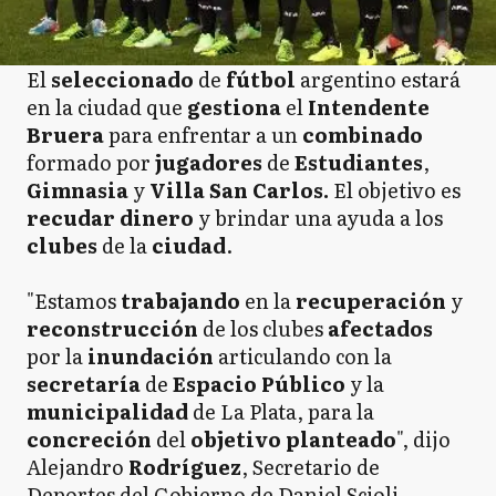
El
seleccionado
de
fútbol
argentino estará
en la ciudad que
gestiona
el
Intendente
Bruera
para enfrentar a un
combinado
formado por
jugadores
de
Estudiantes
,
Gimnasia
y
Villa San Carlos.
El objetivo es
recudar dinero
y brindar una ayuda a los
clubes
de la
ciudad
.
"Estamos
trabajando
en la
recuperación
y
reconstrucción
de los clubes
afectados
por la
inundación
articulando con la
secretaría
de
Espacio
Público
y la
municipalidad
de La Plata, para la
concreción
del
objetivo planteado
", dijo
Alejandro
Rodríguez
, Secretario de
Deportes del Gobierno de Daniel Scioli.