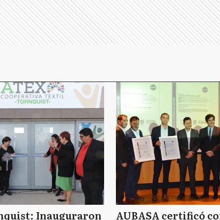
nquist: Inauguraron
AUBASA certificó c