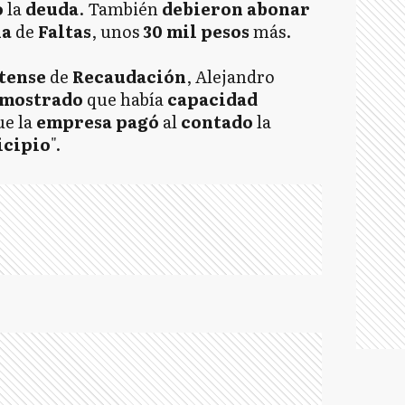
o
la
deuda
. También
debieron abonar
ia
de
Faltas
, unos
30 mil pesos
más.
atense
de
Recaudación
, Alejandro
mostrado
que había
capacidad
ue la
empresa
pagó
al
contado
la
cipio
".