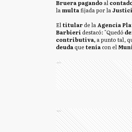
Bruera pagando
al
contad
la
multa
fijada por la
Justic
El
titular
de la
Agencia Pl
Barbieri
destacó: "Quedó
de
contributiva,
a punto tal, q
deuda
que
tenía
con el
Muni
Ads
Ads