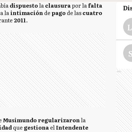
bía
dispuesto
la
clausura
por la
falta
Di
a la
intimación
de
pago
de las
cuatro
rante
2011
.
L
S
Ads
de
Musimundo regularizaron
la
idad
que
gestiona
el
Intendente