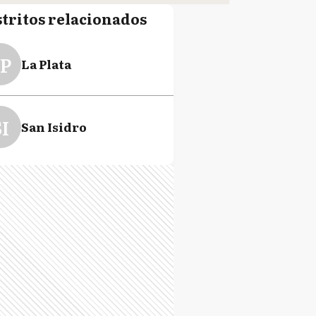
stritos relacionados
P
La Plata
I
San Isidro