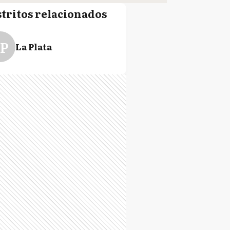
stritos relacionados
P
La Plata