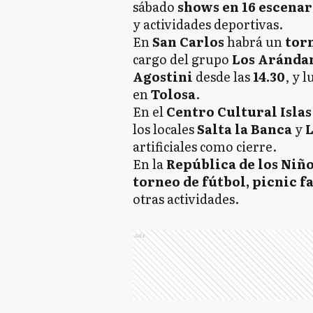
sábado
shows en 16 escenar
y actividades deportivas.
En
San Carlos
habrá un
torn
cargo del grupo
Los Aránda
Agostini
desde las
14.30
, y l
en
Tolosa
.
En el
Centro Cultural Isla
los locales
Salta la Banca
y
L
artificiales como cierre.
En la
República de los Niñ
torneo de fútbol, picnic f
otras actividades.
Ads