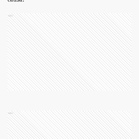
Ads
Ads