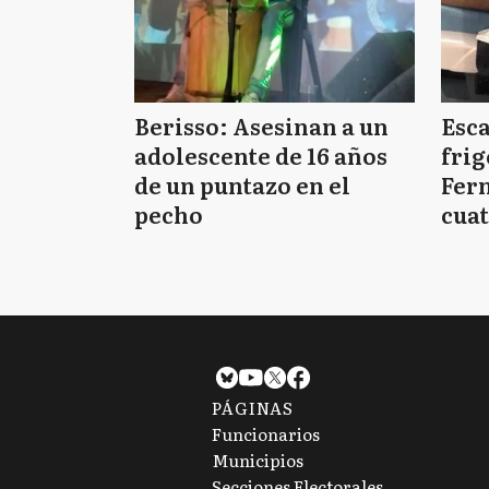
Berisso: Asesinan a un
Esc
adolescente de 16 años
frig
de un puntazo en el
Fern
pecho
cuat
PÁGINAS
Funcionarios
Municipios
Secciones Electorales