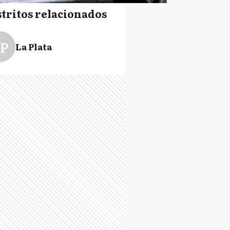
stritos relacionados
P
La Plata