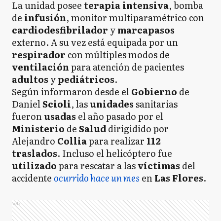
La unidad posee
terapia intensiva
, bomba
de
infusión
, monitor multiparamétrico con
cardiodesfibrilador
y
marcapasos
externo. A su vez está equipada por un
respirador
con múltiples modos de
ventilación
para atención de pacientes
adultos
y
pediátricos
.
Según informaron desde el
Gobierno
de
Daniel
Scioli
, las
unidades
sanitarias
fueron
usadas
el año pasado por el
Ministerio
de
Salud
dirigidido por
Alejandro
Collia
para realizar
112
traslados
. Incluso el helicóptero fue
utilizado
para rescatar a las
víctimas
del
accidente
ocurrido hace un mes
en
Las Flores
.
Ads