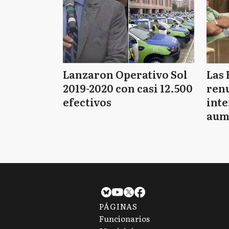
Lanzaron Operativo Sol
Las 
2019-2020 con casi 12.500
renu
efectivos
int
aum
pago
PÁGINAS
Funcionarios