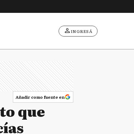
INGRESÁ
Añadir como fuente en
to que
cías