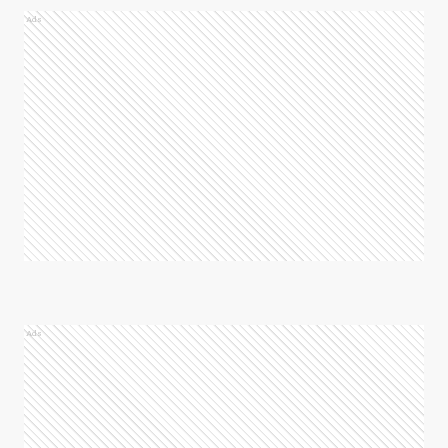
Ads
Ads